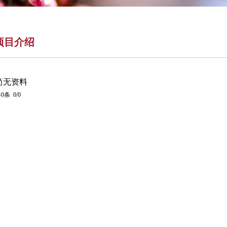
项目介绍
尚无资料
0条 0/0