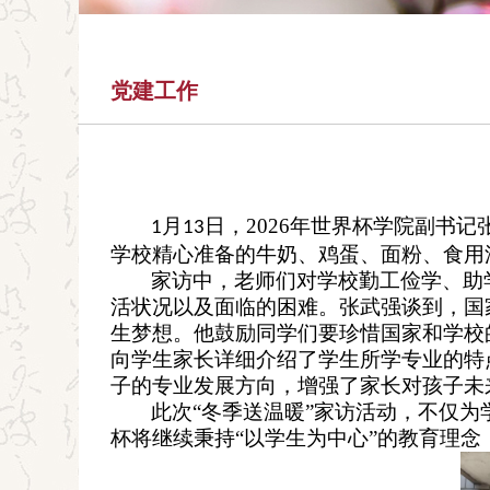
党建工作
月
日
，2026年世界杯学院副书记
1
13
学
校
精心准备
的牛奶、
鸡蛋、
面粉、食用
家访中
，
老师们
对学校勤工
俭学、
助
活状况以及面临的困难。
张武强谈到，
国
生梦想
。他鼓励同学们要珍惜国家和学校
向学生家长详细介绍了学生所学专业的特
子的专业发展方向，增强了家长对孩子未
此次
“
冬季送温暖
”
家访活动，不仅为
杯将继续秉持
“以学生为中心”的教育理