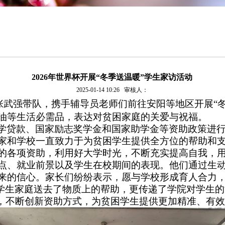
‌2026年世界杯开展“冬季送温暖”学生家访活动
2025-01-14 10:26
审核人：
张武强
带队，携手辅导员老师
们前往安阳等地区开展
“
油
等生活必需品，
表达对贫困家庭的关爱与祝福。
学贷款、国家励志奖学金
和
国家助学金等资助政策进
家和学校一直致力于为贫困学生提供全方位的帮助和
的各项资助，利用好大学时光，不断充实提高自我，
点、就业前景以及学生在校期间的表现。他们通过生
来的信心。家长们纷纷表示
，
愿与学校形成育人合力
学生家庭送去了物质上的帮助，更传递了学院对学生的
念，不断创新资助方式，为贫困学生提供更加精准、有